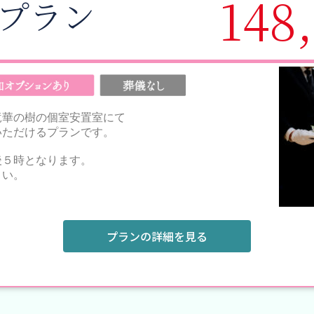
148
プラン
竜華の樹の個室安置室にて
いただけるプランです。
後５時となります。
さい。
プランの詳細を見る